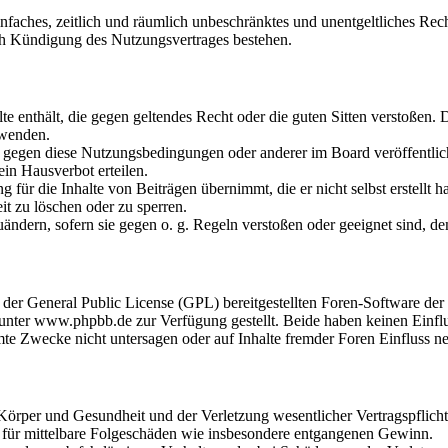
 einfaches, zeitlich und räumlich unbeschränktes und unentgeltliches R
ch Kündigung des Nutzungsvertrages bestehen.
alte enthält, die gegen geltendes Recht oder die guten Sitten verstoßen. 
rwenden.
n gegen diese Nutzungsbedingungen oder anderer im Board veröffentli
in Hausverbot erteilen.
für die Inhalte von Beiträgen übernimmt, die er nicht selbst erstellt 
it zu löschen oder zu sperren.
uändern, sofern sie gegen o. g. Regeln verstoßen oder geeignet sind, 
r der General Public License (GPL) bereitgestellten Foren-Software 
ter www.phpbb.de zur Verfügung gestellt. Beide haben keinen Einflus
te Zwecke nicht untersagen oder auf Inhalte fremder Foren Einfluss n
rper und Gesundheit und der Verletzung wesentlicher Vertragspflichten
ch für mittelbare Folgeschäden wie insbesondere entgangenen Gewinn.