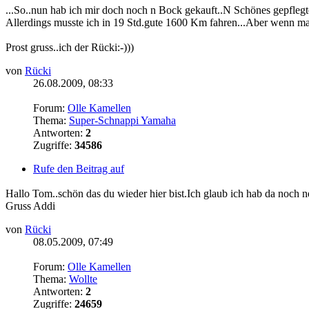
...So..nun hab ich mir doch noch n Bock gekauft..N Schönes gepfleg
Allerdings musste ich in 19 Std.gute 1600 Km fahren...Aber wenn man
Prost gruss..ich der Rücki:-)))
von
Rücki
26.08.2009, 08:33
Forum:
Olle Kamellen
Thema:
Super-Schnappi Yamaha
Antworten:
2
Zugriffe:
34586
Rufe den Beitrag auf
Hallo Tom..schön das du wieder hier bist.Ich glaub ich hab da noch 
Gruss Addi
von
Rücki
08.05.2009, 07:49
Forum:
Olle Kamellen
Thema:
Wollte
Antworten:
2
Zugriffe:
24659