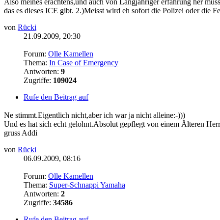
Also meines erachtens,und auch von Langjähriger erfahrung her muss 
das es dieses ICE gibt. 2.)Meisst wird eh sofort die Polizei oder die F
von
Rücki
21.09.2009, 20:30
Forum:
Olle Kamellen
Thema:
In Case of Emergency
Antworten:
9
Zugriffe:
109024
Rufe den Beitrag auf
Ne stimmt.Eigentlich nicht,aber ich war ja nicht alleine:-)))
Und es hat sich echt gelohnt.Absolut gepflegt von einem Älteren Herr
gruss Addi
von
Rücki
06.09.2009, 08:16
Forum:
Olle Kamellen
Thema:
Super-Schnappi Yamaha
Antworten:
2
Zugriffe:
34586
Rufe den Beitrag auf