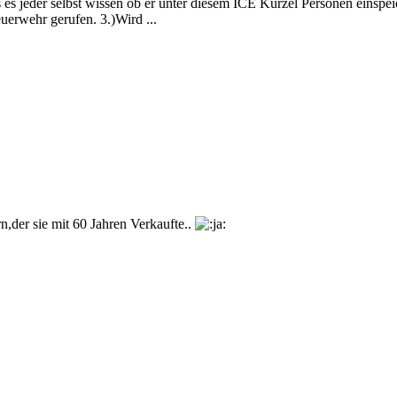
es jeder selbst wissen ob er unter diesem ICE Kürzel Personen einspei
euerwehr gerufen. 3.)Wird ...
n,der sie mit 60 Jahren Verkaufte..