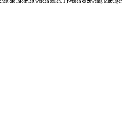
chert die Informiert werden sollen. 1.)Wissen es zuwenig Mitbürger