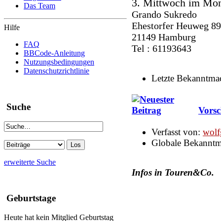
3. Mittwoch im Mon
Das Team
Grando Sukredo
Ehestorfer Heuweg 89
Hilfe
21149 Hamburg
FAQ
Tel : 61193643
BBCode-Anleitung
Nutzungsbedingungen
Datenschutzrichtlinie
Letzte Bekanntm
Suche
Vors
Verfasst von:
wolf
Globale Bekannt
erweiterte Suche
Infos in Touren&Co.
Geburtstage
Heute hat kein Mitglied Geburtstag