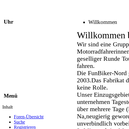
Uhr
Willkommen
Willkommen b
Wir sind eine Grupp
Motorradfahrerinnen
geselliger Runde T
fahren.
Die FunBiker-Nord 
2003.Das Fabrikat d
keine Rolle.
Unser Einzugsgebie
Menü
unternehmen Tagest
Inhalt
über mehrere Tage (
Na,neugierig geword
Foren-Übersicht
Suche
unverbindlich vorbei
Registrieren