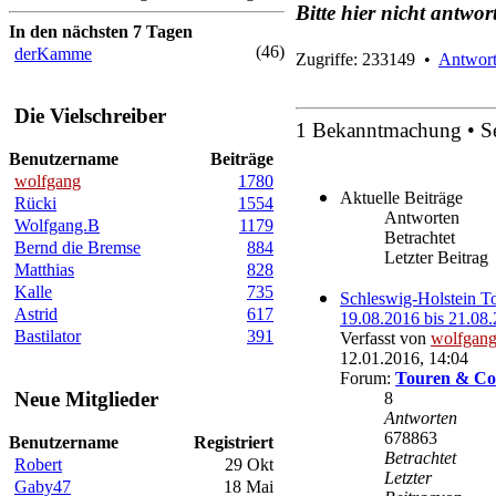
Bitte hier nicht antwor
In den nächsten 7 Tagen
(46)
derKamme
Zugriffe: 233149 •
Antwort
Die Vielschreiber
1 Bekanntmachung • S
Benutzername
Beiträge
wolfgang
1780
Aktuelle Beiträge
Rücki
1554
Antworten
Wolfgang.B
1179
Betrachtet
Bernd die Bremse
884
Letzter Beitrag
Matthias
828
Kalle
735
Schleswig-Holstein T
Astrid
617
19.08.2016 bis 21.08
Bastilator
391
Verfasst von
wolfgan
12.01.2016, 14:04
Forum:
Touren & Co
Neue Mitglieder
8
Antworten
678863
Benutzername
Registriert
Betrachtet
Robert
29 Okt
Letzter
Gaby47
18 Mai