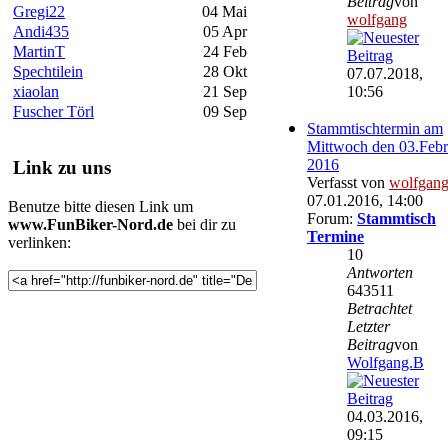
Beitrag
von
Gregi22
04 Mai
wolfgang
Andi435
05 Apr
MartinT
24 Feb
Spechtilein
28 Okt
07.07.2018,
10:56
xiaolan
21 Sep
Fuscher Törl
09 Sep
Stammtischtermin am
Mittwoch den 03.Febr
2016
Link zu uns
Verfasst von
wolfgan
07.01.2016, 14:00
Benutze bitte diesen Link um
Forum:
Stammtisch
www.FunBiker-Nord.de
bei dir zu
Termine
verlinken:
10
Antworten
643511
Betrachtet
Letzter
Beitrag
von
Wolfgang.B
04.03.2016,
09:15