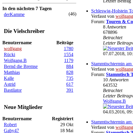
Letzter Beitrag
In den nächsten 7 Tagen
Schleswig-Holstein T
(46)
derKamme
Verfasst von
wolfgan
Forum:
Touren & Co
8
Antworten
Die Vielschreiber
678896
Betrachtet
Benutzername
Beiträge
Letzter Beitrag
wolfgang
1780
07.07.2018, 10
Rücki
1554
Wolfgang.B
1179
Stammtischtermin am 
Bernd die Bremse
884
Verfasst von
wolfgan
Matthias
828
Forum:
Stammtisch 
Kalle
735
10
Antworten
Astrid
617
643532
Bastilator
391
Betrachtet
Letzter Beitrag
Wolfgang.B
Neue Mitglieder
04.03.2016, 09
Benutzername
Registriert
Stammtischtermin am
Robert
29 Okt
Verfasst von
wolfgan
Gaby47
18 Mai
Forum:
Stammtisch 