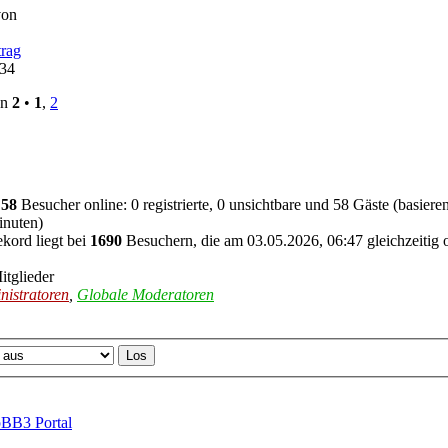
von
:34
on
2
•
1
,
2
d
58
Besucher online: 0 registrierte, 0 unsichtbare und 58 Gäste (basier
inuten)
kord liegt bei
1690
Besuchern, die am 03.05.2026, 06:47 gleichzeitig 
itglieder
nistratoren
,
Globale Moderatoren
BB3 Portal