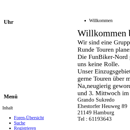
Willkommen
Uhr
Willkommen b
Wir sind eine Grupp
Runde Touren plane
Die FunBiker-Nord g
uns keine Rolle.
Unser Einzugsgebie
gerne Touren über m
Na,neugierig geword
und 3. Mittwoch im
Menü
Grando Sukredo
Ehestorfer Heuweg 89
Inhalt
21149 Hamburg
Foren-Übersicht
Tel : 61193643
Suche
Registrieren