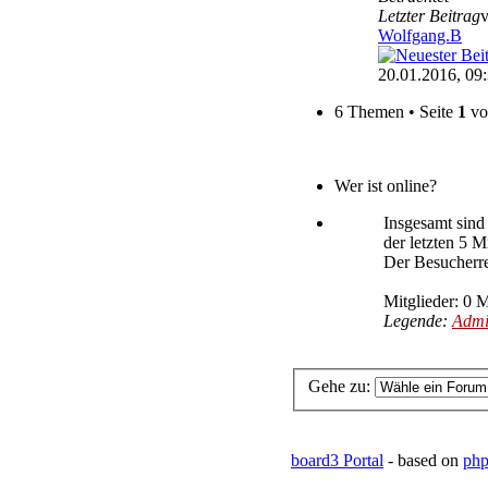
Letzter Beitrag
Wolfgang.B
20.01.2016, 09
6 Themen • Seite
1
v
Wer ist online?
Insgesamt sin
der letzten 5 M
Der Besucherre
Mitglieder: 0 M
Legende:
Admi
Gehe zu:
board3 Portal
- based on
php