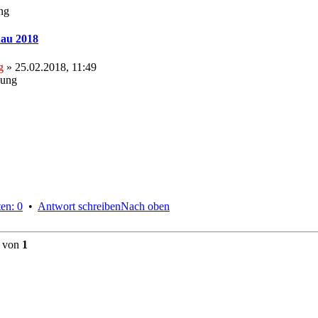
ng
au 2018
g
» 25.02.2018, 11:49
hung
en: 0
•
Antwort schreiben
Nach oben
von
1