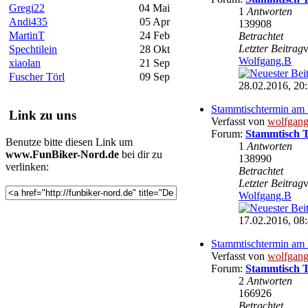
Gregi22
04 Mai
1
Antworten
Andi435
05 Apr
139908
MartinT
24 Feb
Betrachtet
Letzter Beitrag
Spechtilein
28 Okt
Wolfgang.B
xiaolan
21 Sep
Fuscher Törl
09 Sep
28.02.2016, 20
Stammtischtermin am 
Link zu uns
Verfasst von
wolfgan
Forum:
Stammtisch 
Benutze bitte diesen Link um
1
Antworten
www.FunBiker-Nord.de
bei dir zu
138990
verlinken:
Betrachtet
Letzter Beitrag
Wolfgang.B
17.02.2016, 08
Stammtischtermin am 
Verfasst von
wolfgan
Forum:
Stammtisch 
2
Antworten
166926
Betrachtet