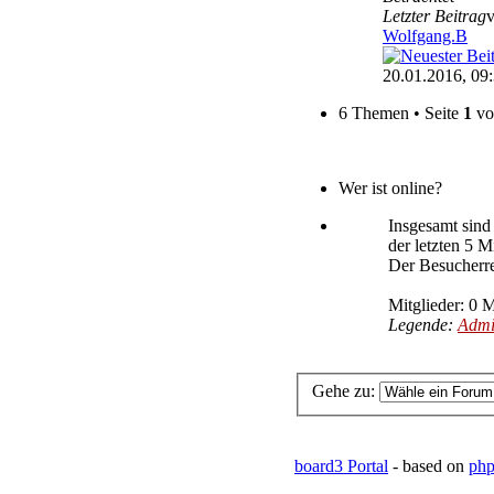
Letzter Beitrag
Wolfgang.B
20.01.2016, 09
6 Themen • Seite
1
v
Wer ist online?
Insgesamt sin
der letzten 5 M
Der Besucherre
Mitglieder: 0 M
Legende:
Admi
Gehe zu:
board3 Portal
- based on
php