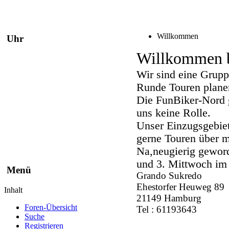
Willkommen
Uhr
Willkommen b
Wir sind eine Grupp
Runde Touren plane
Die FunBiker-Nord g
uns keine Rolle.
Unser Einzugsgebie
gerne Touren über m
Na,neugierig geword
und 3. Mittwoch im
Menü
Grando Sukredo
Ehestorfer Heuweg 89
Inhalt
21149 Hamburg
Foren-Übersicht
Tel : 61193643
Suche
Registrieren