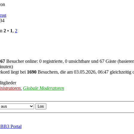
von
:34
on
2
•
1
,
2
d
67
Besucher online: 0 registrierte, 0 unsichtbare und 67 Gäste (basier
inuten)
kord liegt bei
1690
Besuchern, die am 03.05.2026, 06:47 gleichzeitig 
itglieder
nistratoren
,
Globale Moderatoren
BB3 Portal