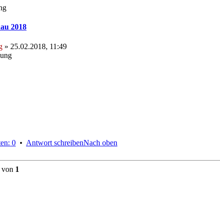
ng
au 2018
g
» 25.02.2018, 11:49
hung
en: 0
•
Antwort schreiben
Nach oben
von
1