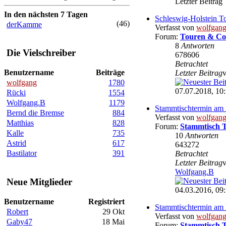
Letzter Beitrag
In den nächsten 7 Tagen
Schleswig-Holstein T
(46)
derKamme
Verfasst von
wolfgan
Forum:
Touren & Co
8
Antworten
Die Vielschreiber
678606
Betrachtet
Benutzername
Beiträge
Letzter Beitrag
wolfgang
1780
07.07.2018, 10
Rücki
1554
Wolfgang.B
1179
Stammtischtermin am 
Bernd die Bremse
884
Verfasst von
wolfgan
Matthias
828
Forum:
Stammtisch 
Kalle
735
10
Antworten
Astrid
617
643272
Bastilator
391
Betrachtet
Letzter Beitrag
Wolfgang.B
Neue Mitglieder
04.03.2016, 09
Benutzername
Registriert
Stammtischtermin am
Robert
29 Okt
Verfasst von
wolfgan
Gaby47
18 Mai
Forum:
Stammtisch 