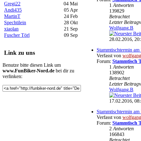
Gregi22
04 Mai
1
Antworten
Andi435
05 Apr
139829
MartinT
24 Feb
Betrachtet
Letzter Beitrag
Spechtilein
28 Okt
Wolfgang.B
xiaolan
21 Sep
Fuscher Törl
09 Sep
28.02.2016, 20
Stammtischtermin am 
Link zu uns
Verfasst von
wolfgan
Forum:
Stammtisch 
Benutze bitte diesen Link um
1
Antworten
www.FunBiker-Nord.de
bei dir zu
138902
verlinken:
Betrachtet
Letzter Beitrag
Wolfgang.B
17.02.2016, 08
Stammtischtermin am 
Verfasst von
wolfgan
Forum:
Stammtisch 
2
Antworten
166843
Betrachtet