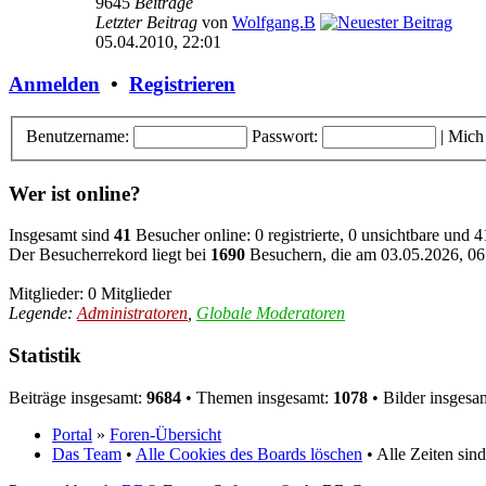
9645
Beiträge
Letzter Beitrag
von
Wolfgang.B
05.04.2010, 22:01
Anmelden
•
Registrieren
Benutzername:
Passwort:
|
Mich
Wer ist online?
Insgesamt sind
41
Besucher online: 0 registrierte, 0 unsichtbare und 
Der Besucherrekord liegt bei
1690
Besuchern, die am 03.05.2026, 06:
Mitglieder: 0 Mitglieder
Legende:
Administratoren
,
Globale Moderatoren
Statistik
Beiträge insgesamt:
9684
• Themen insgesamt:
1078
• Bilder insgesa
Portal
»
Foren-Übersicht
Das Team
•
Alle Cookies des Boards löschen
• Alle Zeiten si